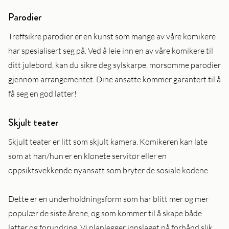
Parodier
Treffsikre parodier er en kunst som mange av våre komikere
har spesialisert seg på. Ved å leie inn en av våre komikere til
ditt julebord, kan du sikre deg sylskarpe, morsomme parodier
gjennom arrangementet. Dine ansatte kommer garantert til å
få seg en god latter!
Skjult teater
Skjult teater er litt som skjult kamera. Komikeren kan late
som at han/hun er en klønete servitør eller en
oppsiktsvekkende nyansatt som bryter de sosiale kodene.
Dette er en underholdningsform som har blitt mer og mer
populær de siste årene, og som kommer til å skape både
latter og forundring. Vi planlegger innslaget på forhånd slik