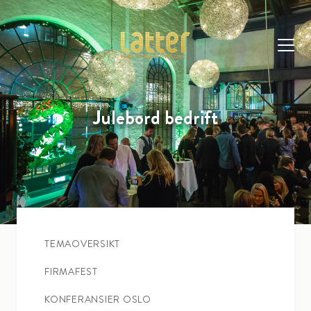
Julebord bedrift
TEMAOVERSIKT
FIRMAFEST
KONFERANSIER OSLO