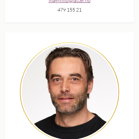
magnhild@latter.no
479 155 21