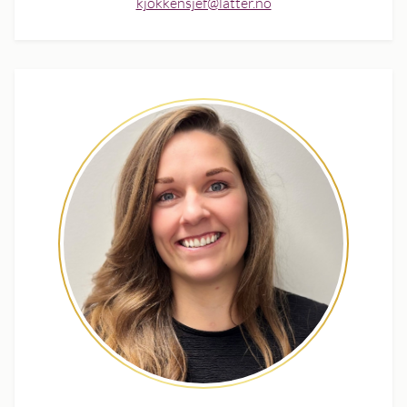
kjokkensjef@latter.no