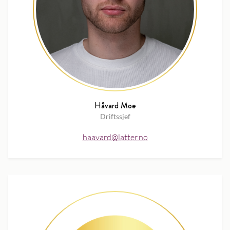
Håvard Moe
Driftssjef
haavard@latter.no