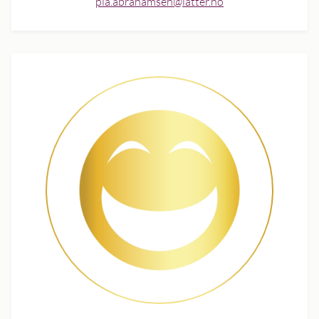
pia.abrahamsen@latter.no