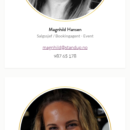
Magnhild Hansen
Salgssjef / Bookingagent - Event
magnhild@standup.no
987 65 178