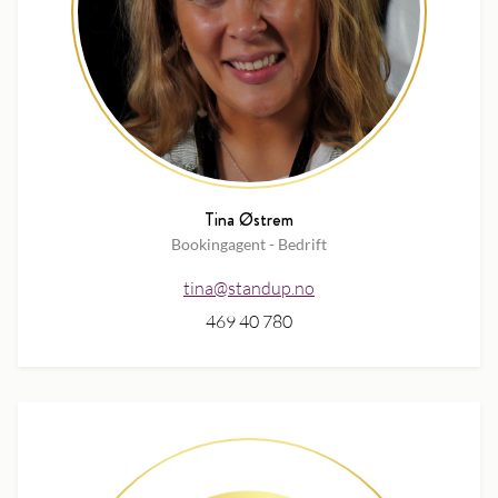
Tina Østrem
Bookingagent - Bedrift
tina@standup.no
469 40 780