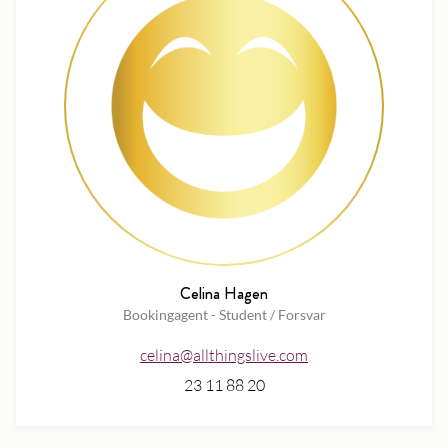
Celina Hagen
Bookingagent - Student / Forsvar
celina@allthingslive.com
23 11 88 20