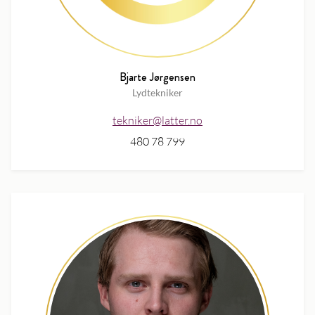
Bjarte Jørgensen
Lydtekniker
tekniker@latter.no
480 78 799