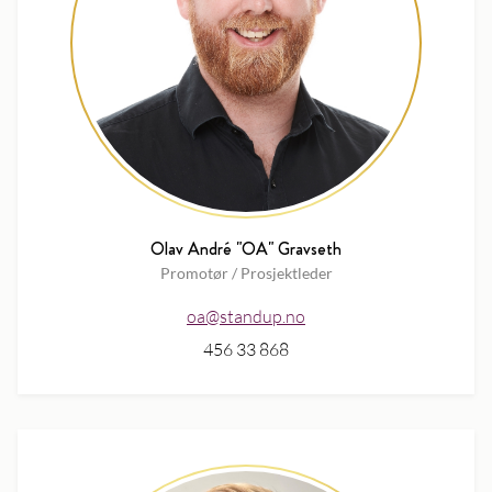
Olav André "OA" Gravseth
Promotør / Prosjektleder
oa@standup.no
456 33 868