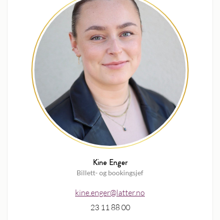
Kine Enger
Billett- og bookingsjef
kine.enger@latter.no
23 11 88 00