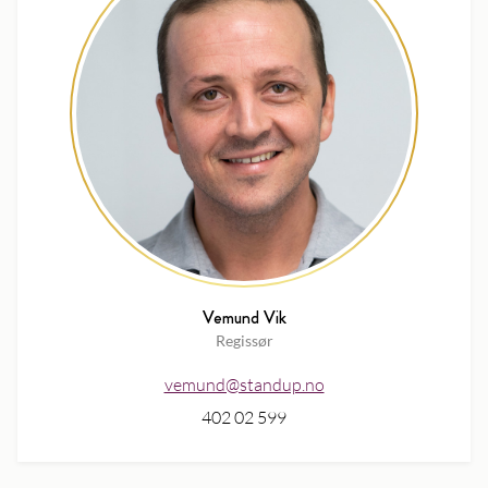
Vemund Vik
Regissør
vemund@standup.no
402 02 599