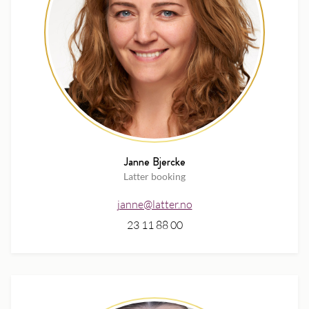
Janne Bjercke
Latter booking
janne@latter.no
23 11 88 00