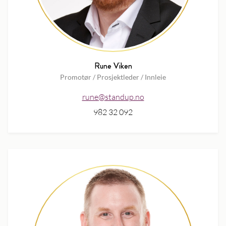
Rune Viken
Promotør / Prosjektleder / Innleie
rune@standup.no
982 32 092