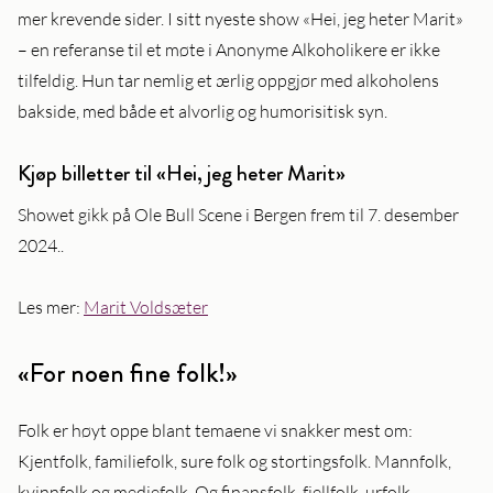
mer krevende sider. I sitt nyeste show «Hei, jeg heter Marit»
– en referanse til et møte i Anonyme Alkoholikere er ikke
tilfeldig. Hun tar nemlig et ærlig oppgjør med alkoholens
bakside, med både et alvorlig og humorisitisk syn.
Kjøp billetter til «Hei, jeg heter Marit»
Showet gikk på Ole Bull Scene i Bergen frem til 7. desember
2024..
Les mer:
Marit Voldsæter
«For noen fine folk!»
Folk er høyt oppe blant temaene vi snakker mest om:
Kjentfolk, familiefolk, sure folk og stortingsfolk. Mannfolk,
kvinnfolk og mediefolk. Og finansfolk, fjellfolk, urfolk,