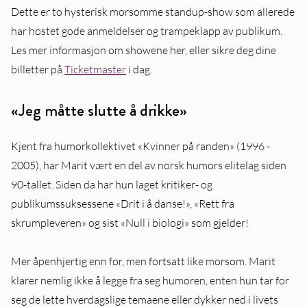
Dette er to hysterisk morsomme standup-show som allerede
har høstet gode anmeldelser og trampeklapp av publikum.
Les mer informasjon om showene her, eller sikre deg dine
billetter på
Ticketmaster
i dag.
«Jeg måtte slutte å drikke»
Kjent fra humorkollektivet «Kvinner på randen» (1996 -
2005), har Marit vært en del av norsk humors elitelag siden
90-tallet. Siden da har hun laget kritiker- og
publikumssuksessene «Drit i å danse!», «Rett fra
skrumpleveren» og sist «Null i biologi» som gjelder!
Mer åpenhjertig enn før, men fortsatt like morsom. Marit
klarer nemlig ikke å legge fra seg humoren, enten hun tar for
seg de lette hverdagslige temaene eller dykker ned i livets