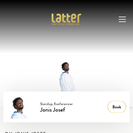
Standup, Konferansier
Book
Jonis Josef