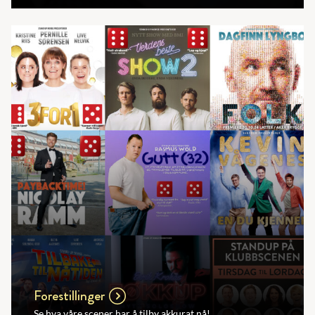
Forestillinger
Se hva våre scener har å tilby akkurat nå!