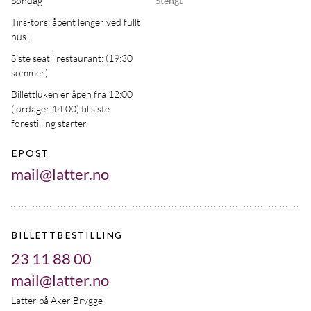
Søndag
Stengt
Tirs-tors: åpent lenger ved fullt
hus!
Siste seat i restaurant: (19:30
sommer)
Billettluken er åpen fra 12:00
(lørdager 14:00) til siste
forestilling starter.
EPOST
mail@latter.no
BILLETTBESTILLING
23 11 88 00
mail@latter.no
Latter på Aker Brygge