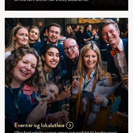
Eventer og lokalutleie
Våre fantastiske scener egner seg perfekt til konferanser