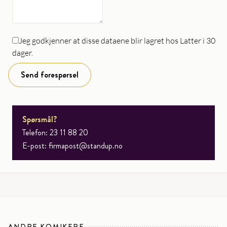
Jeg godkjenner at disse dataene blir lagret hos Latter i 30
dager.
Send forespørsel
Spørsmål?
Telefon: 23 11 88 20
E-post:
firmapost@standup.no
ANDRE KOMIKERE