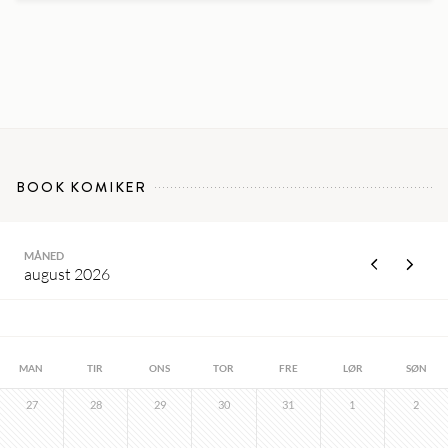
BOOK KOMIKER
MÅNED
august 2026
MAN
TIR
ONS
TOR
FRE
LØR
SØN
27
28
29
30
31
1
2