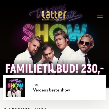
1
2
BMI
Verdens beste show