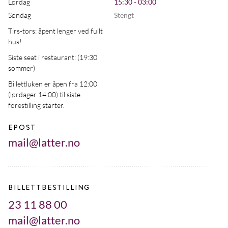
Lørdag
15:30 - 03:00
Søndag
Stengt
Tirs-tors: åpent lenger ved fullt
hus!
Siste seat i restaurant: (19:30
sommer)
Billettluken er åpen fra 12:00
(lørdager 14:00) til siste
forestilling starter.
EPOST
mail@latter.no
BILLETTBESTILLING
23 11 88 00
mail@latter.no