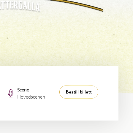
Scene
Bestill billett
Hovedscenen