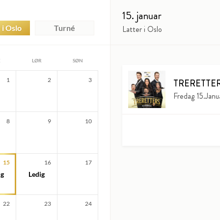
15. januar
 i Oslo
Turné
Latter i Oslo
E
LØR
SØN
1
2
3
TRERETTE
Fredag 15.Janu
8
9
10
15
16
17
ig
Ledig
22
23
24