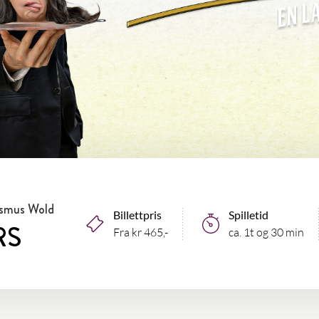
asmus Wold
Billettpris
Spilletid
RS
Fra kr 465,-
ca. 1t og 30 min