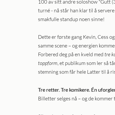
100 av sitt andre soloshow "Gutt (3
turné - nå står han klar til å server
smakfulle standup noen sinne!
Dette er første gang Kevin, Cess o
samme scene – og energien kommer 
Forbered deg på en kveld med
tre k
toppform
, et publikum som ler så tår
stemning som får hele Latter til å ri
Tre retter. Tre komikere. Én uforgl
Billetter selges nå – og de kommer ti