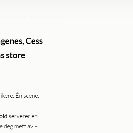
ågenes, Cess
s store
ikere. Én scene.
old
serverer en
e deg mett av –