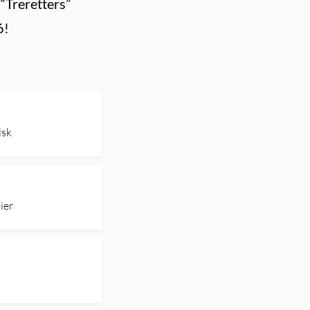
 “Treretters”
6!
lsk
ier