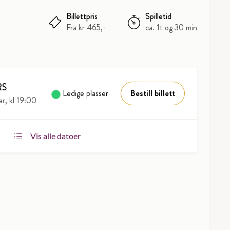
Billettpris
Spilletid
Fra kr 465,-
ca. 1t og 30 min
RS
Ledige plasser
Bestill billett
ar, kl 19:00
Vis alle datoer