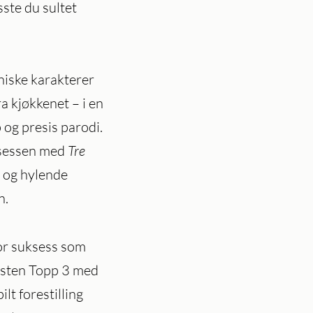
sste du sultet
niske karakterer
ra kjøkkenet – i en
 og presis parodi.
ksessen med
Tre
ig og hylende
n.
or suksess som
asten Topp 3 med
lt forestilling