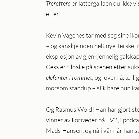
Treretters
er lattergallaen du ikke vi
etter!
Kevin Vågenes tar med seg sine iko
– og kanskje noen helt nye, ferske f
eksplosjon av gjenkjennelig galskap
Cess er tilbake på scenen etter su
elefanter i rommet
, og lover rå, ærl
morsom standup – slik bare hun ka
Og Rasmus Wold! Han har gjort st
vinner av Forræder på TV2, i podc
Mads Hansen, og nå i vår når han spi