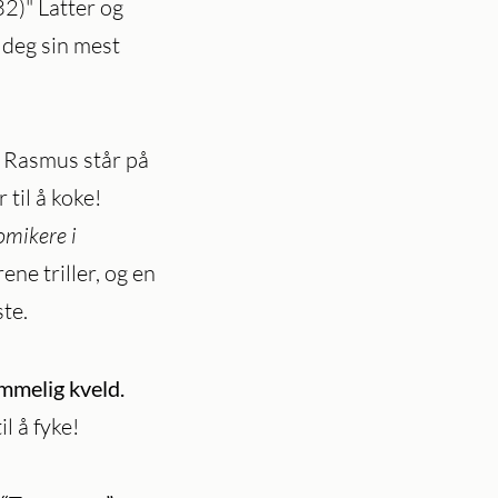
2)" Latter og
e deg sin mest
g Rasmus står på
til å koke!
omikere i
ene triller, og en
ste.
emmelig kveld.
l å fyke!