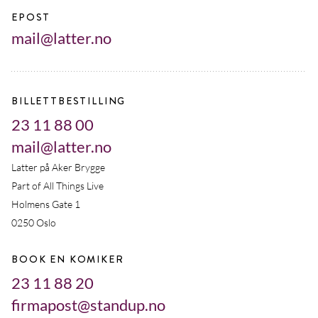
EPOST
mail@latter.no
BILLETTBESTILLING
23 11 88 00
mail@latter.no
Latter på Aker Brygge
Part of All Things Live
Holmens Gate 1
0250 Oslo
BOOK EN KOMIKER
23 11 88 20
firmapost@standup.no