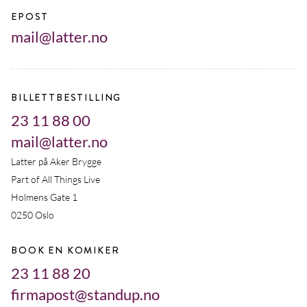
EPOST
mail@latter.no
BILLETTBESTILLING
23 11 88 00
mail@latter.no
Latter på Aker Brygge
Part of All Things Live
Holmens Gate 1
0250 Oslo
BOOK EN KOMIKER
23 11 88 20
firmapost@standup.no