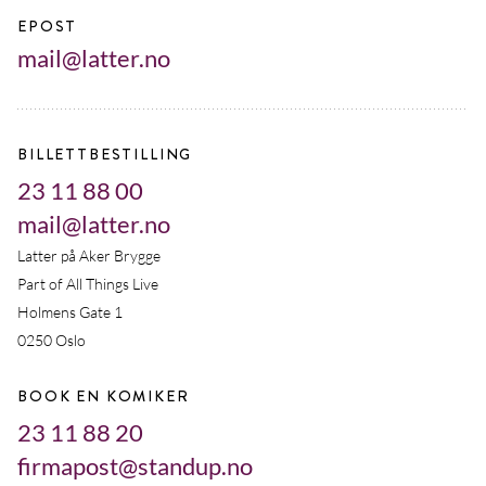
EPOST
mail@latter.no
BILLETTBESTILLING
23 11 88 00
mail@latter.no
Latter på Aker Brygge
Part of All Things Live
Holmens Gate 1
0250 Oslo
BOOK EN KOMIKER
23 11 88 20
firmapost@standup.no