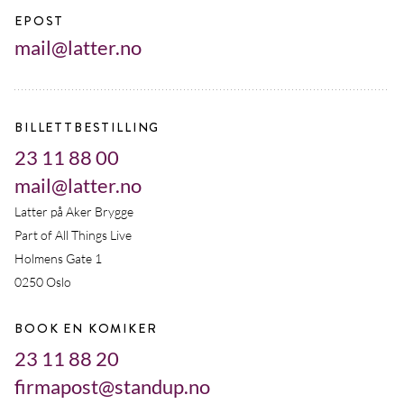
EPOST
mail@latter.no
BILLETTBESTILLING
23 11 88 00
mail@latter.no
Latter på Aker Brygge
Part of All Things Live
Holmens Gate 1
0250 Oslo
BOOK EN KOMIKER
23 11 88 20
firmapost@standup.no