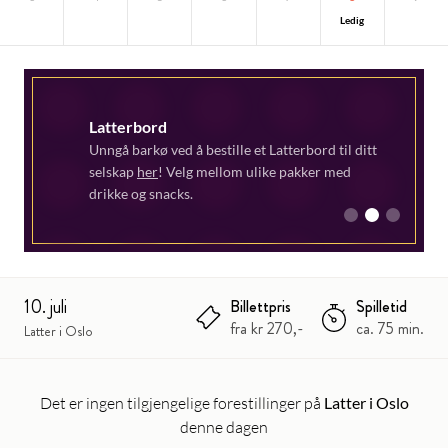
Ledig
Latterbord
Unngå barkø ved å bestille et Latterbord til ditt
selskap
her
! Velg mellom ulike pakker med
drikke og snacks.
1
2
3
10. juli
Billettpris
Spilletid
fra kr 270,-
ca. 75 min.
Latter i Oslo
Det er ingen tilgjengelige forestillinger på
Latter i Oslo
denne dagen