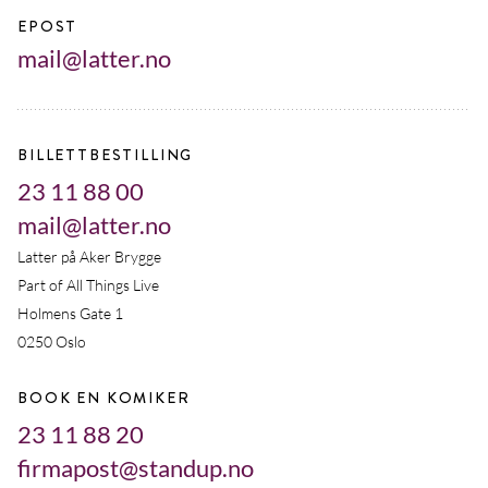
EPOST
mail@latter.no
BILLETTBESTILLING
23 11 88 00
mail@latter.no
Latter på Aker Brygge
Part of All Things Live
Holmens Gate 1
0250 Oslo
BOOK EN KOMIKER
23 11 88 20
firmapost@standup.no