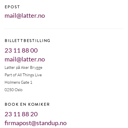
EPOST
mail@latter.no
BILLETTBESTILLING
23 11 88 00
mail@latter.no
Latter på Aker Brygge
Part of All Things Live
Holmens Gate 1
0250 Oslo
BOOK EN KOMIKER
23 11 88 20
firmapost@standup.no