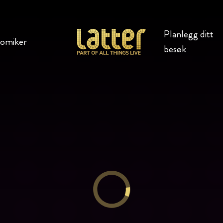
Planlegg ditt
komiker
besøk