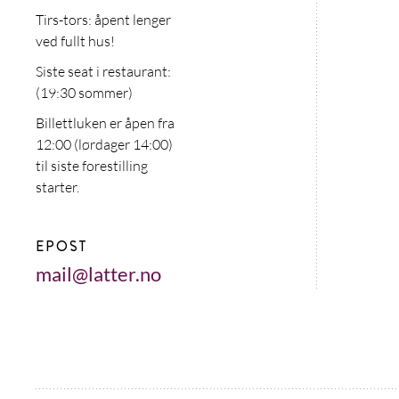
Tirs-tors: åpent lenger
ved fullt hus!
Siste seat i restaurant:
(19:30 sommer)
Billettluken er åpen fra
12:00 (lørdager 14:00)
til siste forestilling
starter.
EPOST
mail@latter.no