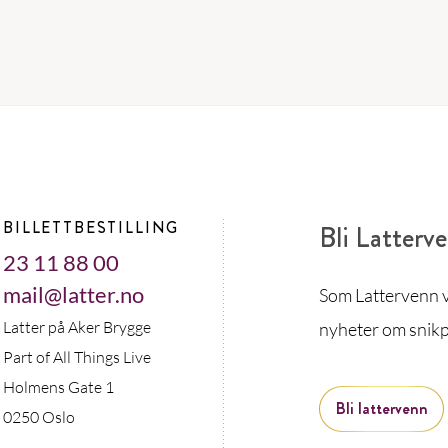
BILLETTBESTILLING
Bli Latterv
23 11 88 00
mail@latter.no
Som Lattervenn vi
Latter på Aker Brygge
nyheter om snikp
Part of All Things Live
Holmens Gate 1
Bli lattervenn
0250 Oslo