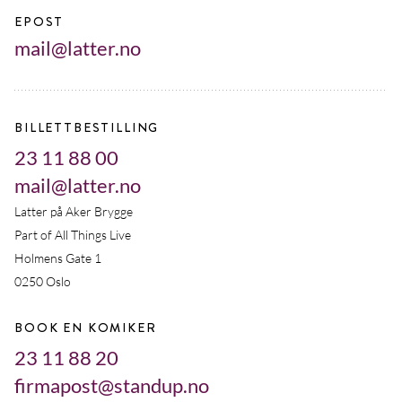
EPOST
mail@latter.no
BILLETTBESTILLING
23 11 88 00
mail@latter.no
Latter på Aker Brygge
Part of All Things Live
Holmens Gate 1
0250 Oslo
BOOK EN KOMIKER
23 11 88 20
firmapost@standup.no