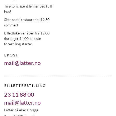
Tirs-tors: åpent lenger ved fullt
hus!
Siste seat i restaurant: (19:30
sommer)
Billettluken er åpen fra 12:00
(lørdager 14:00) til siste
forestilling starter.
EPOST
mail@latter.no
BILLETTBESTILLING
23 11 88 00
mail@latter.no
Latter på Aker Brygge