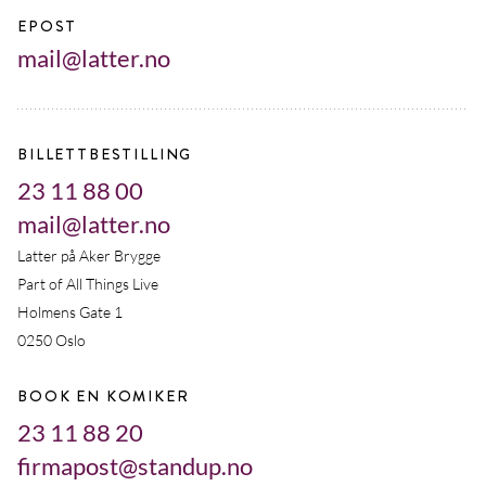
EPOST
mail@latter.no
BILLETTBESTILLING
23 11 88 00
mail@latter.no
Latter på Aker Brygge
Part of All Things Live
Holmens Gate 1
0250 Oslo
BOOK EN KOMIKER
23 11 88 20
firmapost@standup.no