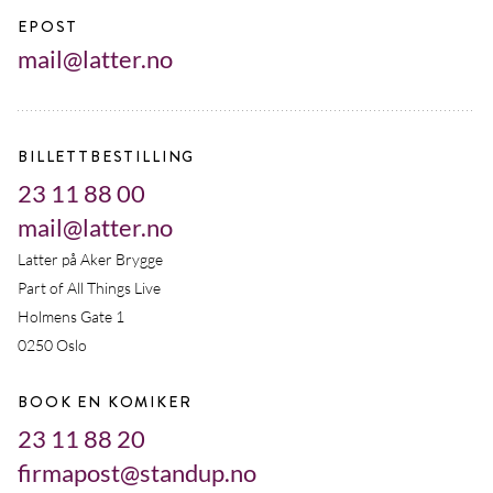
EPOST
mail@latter.no
BILLETTBESTILLING
23 11 88 00
mail@latter.no
Latter på Aker Brygge
Part of All Things Live
Holmens Gate 1
0250 Oslo
BOOK EN KOMIKER
23 11 88 20
firmapost@standup.no