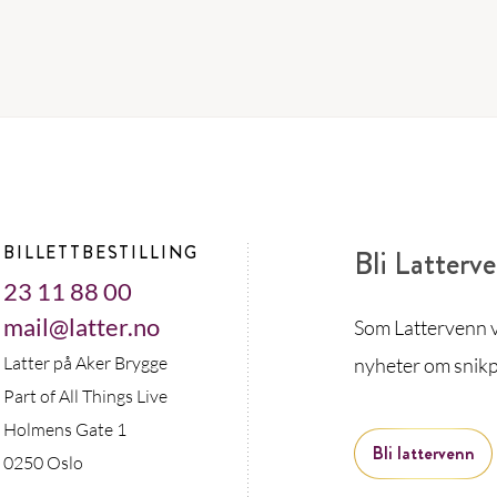
BILLETTBESTILLING
Bli Latterv
23 11 88 00
mail@latter.no
Som Lattervenn vi
Latter på Aker Brygge
nyheter om snikp
Part of All Things Live
Holmens Gate 1
Bli lattervenn
0250 Oslo