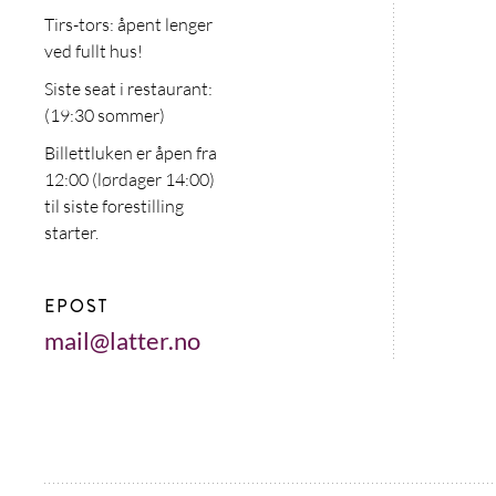
Tirs-tors: åpent lenger
ved fullt hus!
Siste seat i restaurant:
(19:30 sommer)
Billettluken er åpen fra
12:00 (lørdager 14:00)
til siste forestilling
starter.
EPOST
mail@latter.no