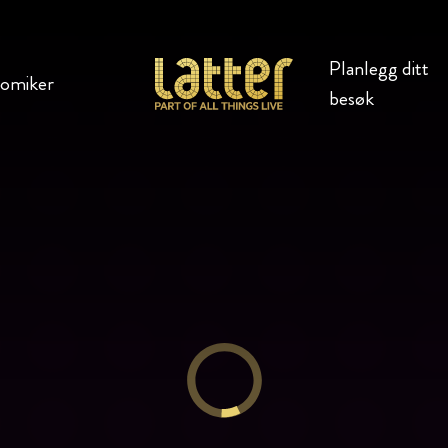
Planlegg ditt
komiker
besøk