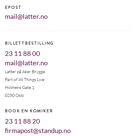
EPOST
mail@latter.no
BILLETTBESTILLING
23 11 88 00
mail@latter.no
Latter på Aker Brygge
Part of All Things Live
Holmens Gate 1
0250 Oslo
BOOK EN KOMIKER
23 11 88 20
firmapost@standup.no