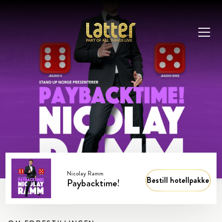
Nicolay Ramm
Bestill hotellpakke
Paybacktime!