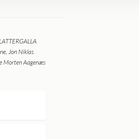
t; LATTERGALLA
ne, Jon Niklas
le Morten Aagenæs