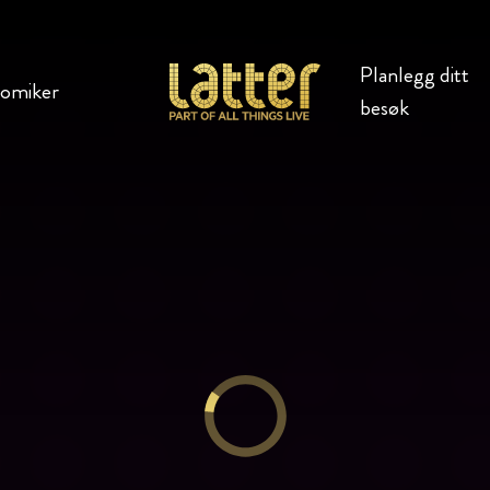
Planlegg ditt
komiker
besøk