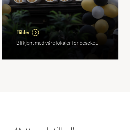
Bilder
Bli kjent med våre lokaler før besøket.