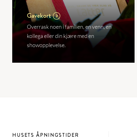
Gavekort
Overrask noen i familien, en venn, en
kollega eller din kjære med en
showopplevelse.
HUSETS ÅPNINGSTIDER