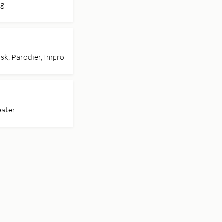
ag
sk, Parodier, Impro
eater