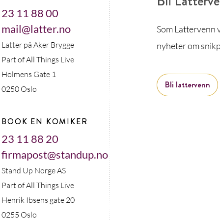
Bli Latterv
23 11 88 00
mail@latter.no
Som Lattervenn vi
Latter på Aker Brygge
nyheter om snikp
Part of All Things Live
Holmens Gate 1
Bli lattervenn
0250 Oslo
BOOK EN KOMIKER
23 11 88 20
firmapost@standup.no
Stand Up Norge AS
Part of All Things Live
Henrik Ibsens gate 20
0255 Oslo