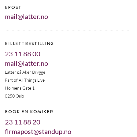
EPOST
mail@latter.no
BILLETTBESTILLING
23 11 88 00
mail@latter.no
Latter på Aker Brygge
Part of All Things Live
Holmens Gate 1
0250 Oslo
BOOK EN KOMIKER
23 11 88 20
firmapost@standup.no