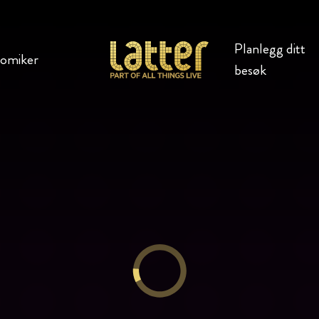
Planlegg ditt
komiker
besøk