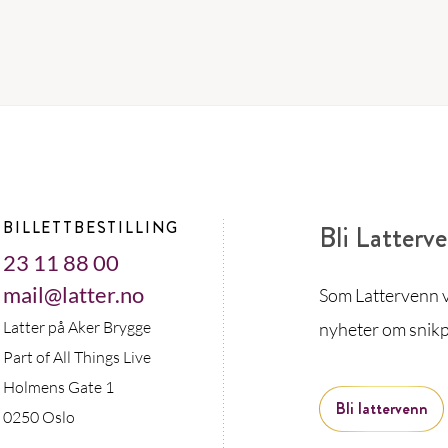
BILLETTBESTILLING
Bli Latterv
23 11 88 00
mail@latter.no
Som Lattervenn vi
Latter på Aker Brygge
nyheter om snikp
Part of All Things Live
Holmens Gate 1
Bli lattervenn
0250 Oslo