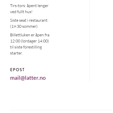
Tirs-tors: åpent lenger
ved fullt hus!
Siste seat i restaurant:
(19:30 sommer)
Billettluken er åpen fra
12:00 (lørdager 14:00)
til siste forestilling
starter.
EPOST
mail@latter.no