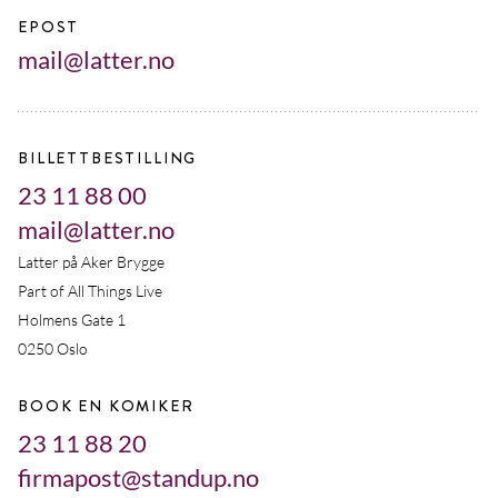
EPOST
mail@latter.no
BILLETTBESTILLING
23 11 88 00
mail@latter.no
Latter på Aker Brygge
Part of All Things Live
Holmens Gate 1
0250 Oslo
BOOK EN KOMIKER
23 11 88 20
firmapost@standup.no