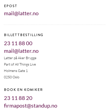
EPOST
mail@latter.no
BILLETTBESTILLING
23 11 88 00
mail@latter.no
Latter på Aker Brygge
Part of All Things Live
Holmens Gate 1
0250 Oslo
BOOK EN KOMIKER
23 11 88 20
firmapost@standup.no