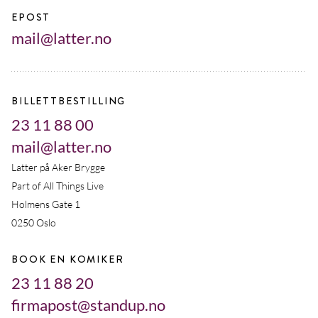
EPOST
mail@latter.no
BILLETTBESTILLING
23 11 88 00
mail@latter.no
Latter på Aker Brygge
Part of All Things Live
Holmens Gate 1
0250 Oslo
BOOK EN KOMIKER
23 11 88 20
firmapost@standup.no