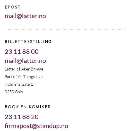
EPOST
mail@latter.no
BILLETTBESTILLING
23 11 88 00
mail@latter.no
Latter på Aker Brygge
Part of All Things Live
Holmens Gate 1
0250 Oslo
BOOK EN KOMIKER
23 11 88 20
firmapost@standup.no