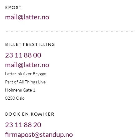
EPOST
mail@latter.no
BILLETTBESTILLING
23 11 88 00
mail@latter.no
Latter på Aker Brygge
Part of All Things Live
Holmens Gate 1
0250 Oslo
BOOK EN KOMIKER
23 11 88 20
firmapost@standup.no