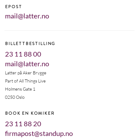
EPOST
mail@latter.no
BILLETTBESTILLING
23 11 88 00
mail@latter.no
Latter på Aker Brygge
Part of All Things Live
Holmens Gate 1
0250 Oslo
BOOK EN KOMIKER
23 11 88 20
firmapost@standup.no