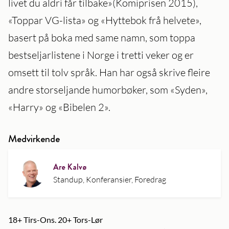
livet du aldri får tilbake»(Komiprisen 2015),
«Toppar VG-lista» og «Hyttebok frå helvete»,
basert på boka med same namn, som toppa
bestseljarlistene i Norge i tretti veker og er
omsett til tolv språk. Han har også skrive fleire
andre storseljande humorbøker, som «Syden»,
«Harry» og «Bibelen 2».
Medvirkende
Are Kalvø
Standup, Konferansier, Foredrag
18+ Tirs-Ons. 20+ Tors-Lør