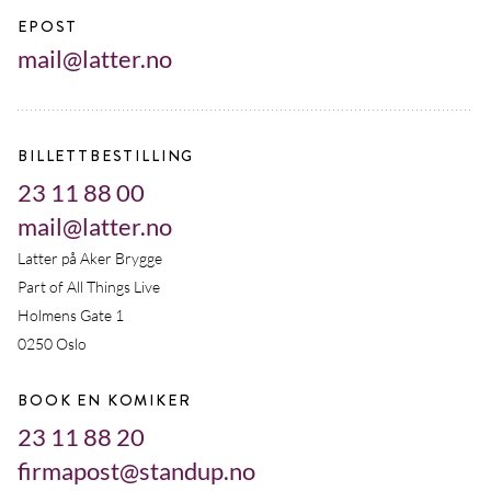
EPOST
mail@latter.no
BILLETTBESTILLING
23 11 88 00
mail@latter.no
Latter på Aker Brygge
Part of All Things Live
Holmens Gate 1
0250 Oslo
BOOK EN KOMIKER
23 11 88 20
firmapost@standup.no