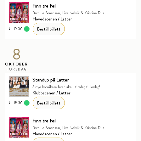
Finn tre feil
Pernille Sørensen, Live Nelvik & Kristine Riis
Hovedscenen / Latter
Bestill billett
kl. 19:00
8
OKTOBER
TORSDAG
Standup på Latter
5 nye komikere hver uke - tirsdag til lørdag!
Klubbscenen / Latter
Bestill billett
kl. 18:30
Finn tre feil
Pernille Sørensen, Live Nelvik & Kristine Riis
Hovedscenen / Latter