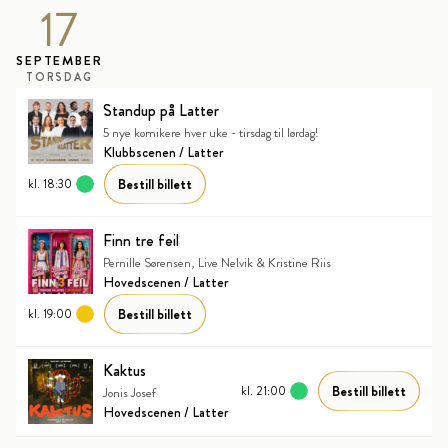
17
SEPTEMBER
TORSDAG
Standup på Latter
5 nye komikere hver uke - tirsdag til lørdag!
Klubbscenen / Latter
Bestill billett
kl. 18:30
Finn tre feil
Pernille Sørensen, Live Nelvik & Kristine Riis
Hovedscenen / Latter
Bestill billett
kl. 19:00
Kaktus
Bestill billett
kl. 21:00
Jonis Josef
Hovedscenen / Latter