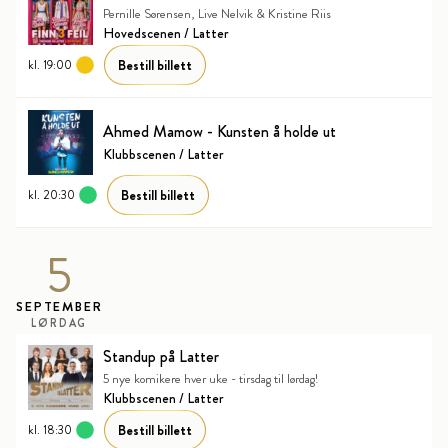
Pernille Sørensen, Live Nelvik & Kristine Riis
Hovedscenen / Latter
Bestill billett
kl. 19:00
Ahmed Mamow - Kunsten å holde ut
Klubbscenen / Latter
Bestill billett
kl. 20:30
5
SEPTEMBER
LØRDAG
Standup på Latter
5 nye komikere hver uke - tirsdag til lørdag!
Klubbscenen / Latter
Bestill billett
kl. 18:30