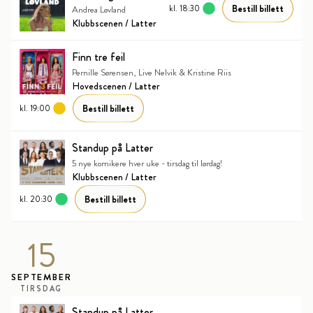
Bestill billett
kl. 18:30
Andrea Løvland
Klubbscenen / Latter
Finn tre feil
Pernille Sørensen, Live Nelvik & Kristine Riis
Hovedscenen / Latter
Bestill billett
kl. 19:00
Standup på Latter
5 nye komikere hver uke - tirsdag til lørdag!
Klubbscenen / Latter
Bestill billett
kl. 20:30
15
SEPTEMBER
TIRSDAG
Standup på Latter