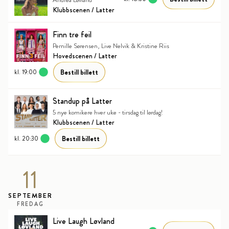
Klubbscenen / Latter
Finn tre feil
Pernille Sørensen, Live Nelvik & Kristine Riis
Hovedscenen / Latter
Bestill billett
kl. 19:00
Standup på Latter
5 nye komikere hver uke - tirsdag til lørdag!
Klubbscenen / Latter
Bestill billett
kl. 20:30
11
SEPTEMBER
FREDAG
Live Laugh Løvland