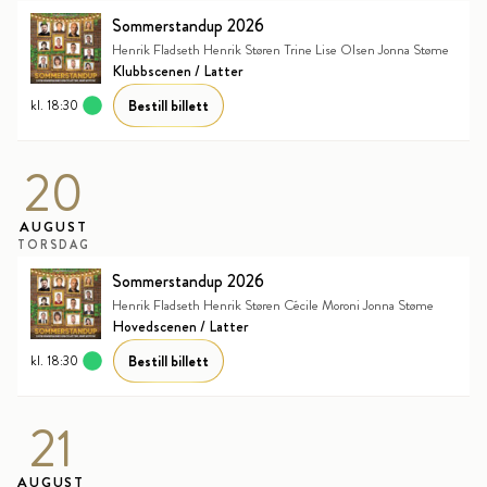
Sommerstandup 2026
Henrik Fladseth Henrik Støren Trine Lise Olsen Jonna Støme
Klubbscenen / Latter
Bestill billett
kl. 18:30
20
AUGUST
TORSDAG
Sommerstandup 2026
Henrik Fladseth Henrik Støren Cécile Moroni Jonna Støme
Hovedscenen / Latter
Bestill billett
kl. 18:30
21
AUGUST