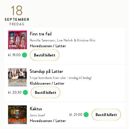
18
SEPTEMBER
FREDAG
Finn tre feil
Pernille Sørensen, Live Nelvik & Kristine Riis
Hovedscenen / Latter
Bestill billett
kl. 19:00
Standup på Latter
5 nye komikere hver uke - tirsdag til lørdag!
Klubbscenen / Latter
Bestill billett
kl. 20:30
Kaktus
Bestill billett
kl. 21:00
Jonis Josef
Hovedscenen / Latter