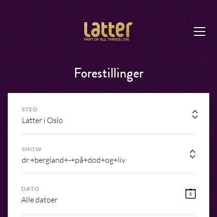
Forestillinger
STED
Latter i Oslo
SHOW
dr.+bergland+-+på+død+og+liv
DATO
6
Alle datoer