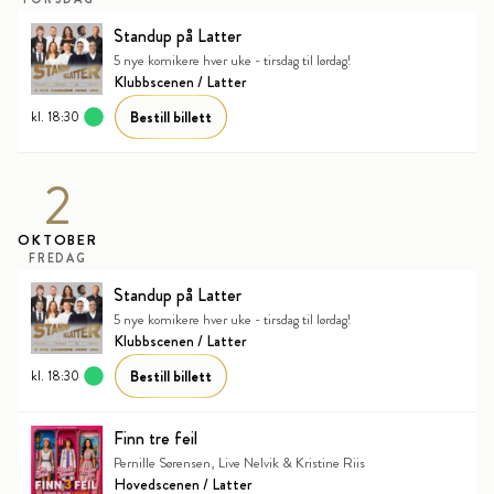
Standup på Latter
5 nye komikere hver uke - tirsdag til lørdag!
Klubbscenen / Latter
Bestill billett
kl. 18:30
2
OKTOBER
FREDAG
Standup på Latter
5 nye komikere hver uke - tirsdag til lørdag!
Klubbscenen / Latter
Bestill billett
kl. 18:30
Finn tre feil
Pernille Sørensen, Live Nelvik & Kristine Riis
Hovedscenen / Latter