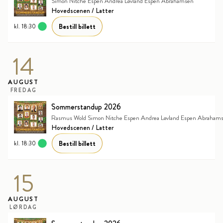
Simon Nitche Espen Andrea Løvland Espen Abrahamsen
Kanan Gill
Hovedscenen / Latter
Glows in the dark
Bestill billett
kl. 18:30
Nour El Refai
Touring Hard
14
Josh Wolf
Harm & Hegseth 10 ÅR! Med podd, P(an)ikk og Psykiatri
AUGUST
Vegard Harm & Morten Hegseth
FREDAG
Live Laugh Løvland
Sommerstandup 2026
Andrea Løvland
Rasmus Wold Simon Nitche Espen Andrea Løvland Espen Abraham
Hovedscenen / Latter
Ahmed Mamow - Kunsten å holde ut
Bestill billett
kl. 18:30
SURVIVING & THRIVING TOUR
Michelle Buteau
15
Micky Overman – EU Tour 2027
AUGUST
Standup Aid 2027
LØRDAG