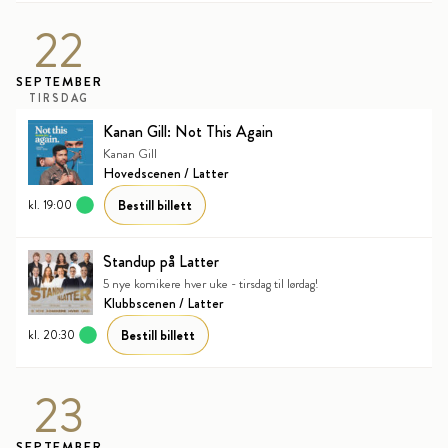
22
SEPTEMBER
TIRSDAG
Kanan Gill: Not This Again
Kanan Gill
Hovedscenen / Latter
Bestill billett
kl. 19:00
Standup på Latter
5 nye komikere hver uke - tirsdag til lørdag!
Klubbscenen / Latter
Bestill billett
kl. 20:30
23
SEPTEMBER