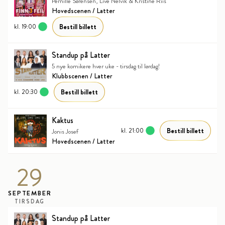
Pernille Sørensen, Live Nelvik & Kristine Riis
Hovedscenen / Latter
Bestill billett
kl. 19:00
Standup på Latter
5 nye komikere hver uke - tirsdag til lørdag!
Klubbscenen / Latter
Bestill billett
kl. 20:30
Kaktus
Bestill billett
kl. 21:00
Jonis Josef
Hovedscenen / Latter
29
SEPTEMBER
TIRSDAG
Standup på Latter