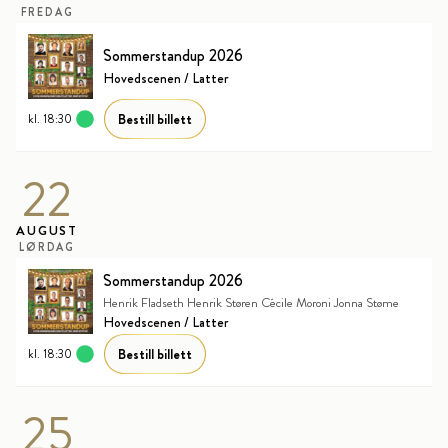
FREDAG
Sommerstandup 2026
Hovedscenen / Latter
Bestill billett
kl. 18:30
22
AUGUST
LØRDAG
Sommerstandup 2026
Henrik Fladseth Henrik Støren Cécile Moroni Jonna Støme
Hovedscenen / Latter
Bestill billett
kl. 18:30
25