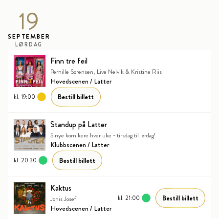
19
SEPTEMBER
LØRDAG
Finn tre feil
Pernille Sørensen, Live Nelvik & Kristine Riis
Hovedscenen / Latter
Bestill billett
kl. 19:00
Standup på Latter
5 nye komikere hver uke - tirsdag til lørdag!
Klubbscenen / Latter
Bestill billett
kl. 20:30
Kaktus
Bestill billett
kl. 21:00
Jonis Josef
Hovedscenen / Latter