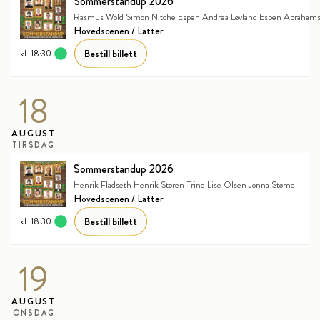
Sommerstandup 2026
Rasmus Wold Simon Nitche Espen Andrea Løvland Espen Abraham
Hovedscenen / Latter
Bestill billett
kl. 18:30
18
AUGUST
TIRSDAG
Sommerstandup 2026
Henrik Fladseth Henrik Støren Trine Lise Olsen Jonna Støme
Hovedscenen / Latter
Bestill billett
kl. 18:30
19
AUGUST
ONSDAG