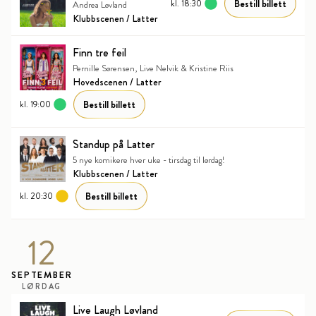
Bestill billett
kl. 18:30
Andrea Løvland
Klubbscenen / Latter
Finn tre feil
Pernille Sørensen, Live Nelvik & Kristine Riis
Hovedscenen / Latter
Bestill billett
kl. 19:00
Standup på Latter
5 nye komikere hver uke - tirsdag til lørdag!
Klubbscenen / Latter
Bestill billett
kl. 20:30
12
SEPTEMBER
LØRDAG
Live Laugh Løvland