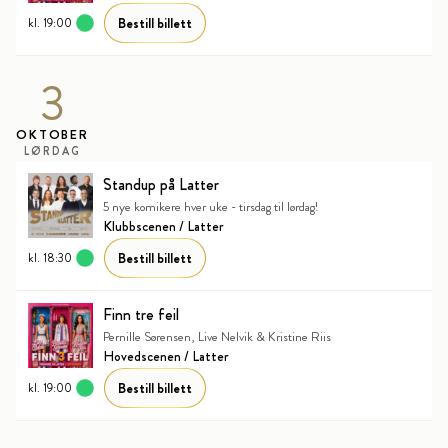
Bestill billett
kl. 19:00
3
OKTOBER
LØRDAG
Standup på Latter
5 nye komikere hver uke - tirsdag til lørdag!
Klubbscenen / Latter
Bestill billett
kl. 18:30
Finn tre feil
Pernille Sørensen, Live Nelvik & Kristine Riis
Hovedscenen / Latter
Bestill billett
kl. 19:00