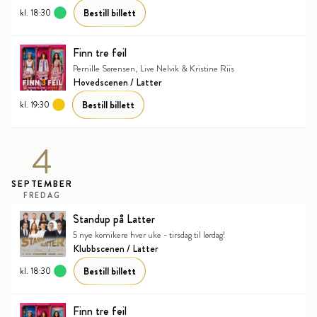
Bestill billett
kl. 18:30
Finn tre feil
Pernille Sørensen, Live Nelvik & Kristine Riis
Hovedscenen / Latter
Bestill billett
kl. 19:30
4
SEPTEMBER
FREDAG
Standup på Latter
5 nye komikere hver uke - tirsdag til lørdag!
Klubbscenen / Latter
Bestill billett
kl. 18:30
Finn tre feil