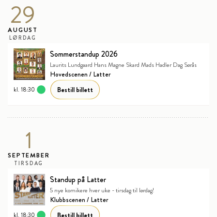
29
AUGUST
LØRDAG
Sommerstandup 2026
Laurits Lundgaard Hans Magne Skard Mads Hadler Dag Sørås
Hovedscenen / Latter
Bestill billett
kl. 18:30
1
SEPTEMBER
TIRSDAG
Standup på Latter
5 nye komikere hver uke - tirsdag til lørdag!
Klubbscenen / Latter
Bestill billett
kl. 18:30