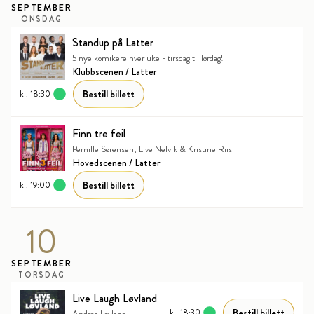
SEPTEMBER
ONSDAG
Standup på Latter
5 nye komikere hver uke - tirsdag til lørdag!
Klubbscenen / Latter
Bestill billett
kl. 18:30
Finn tre feil
Pernille Sørensen, Live Nelvik & Kristine Riis
Hovedscenen / Latter
Bestill billett
kl. 19:00
10
SEPTEMBER
TORSDAG
Live Laugh Løvland
Bestill billett
kl. 18:30
Andrea Løvland