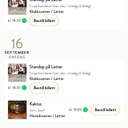
5 nye komikere hver uke - tirsdag til lørdag!
Klubbscenen / Latter
Bestill billett
kl. 18:30
16
SEPTEMBER
ONSDAG
Standup på Latter
5 nye komikere hver uke - tirsdag til lørdag!
Klubbscenen / Latter
Bestill billett
kl. 18:30
Kaktus
Bestill billett
kl. 19:00
Jonis Josef
Hovedscenen / Latter