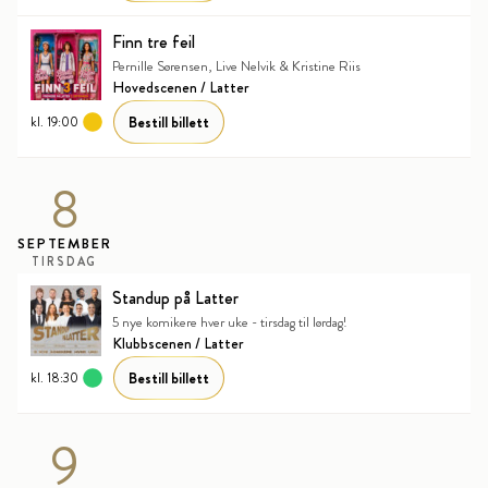
Finn tre feil
Pernille Sørensen, Live Nelvik & Kristine Riis
Hovedscenen / Latter
Bestill billett
kl. 19:00
8
SEPTEMBER
TIRSDAG
Standup på Latter
5 nye komikere hver uke - tirsdag til lørdag!
Klubbscenen / Latter
Bestill billett
kl. 18:30
9