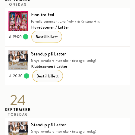
ONSDAG
Finn tre feil
Pernille Sørensen, Live Nelvik & Kristine Riis
Hovedscenen / Latter
Bestill billett
kl. 19:00
Standup på Latter
5 nye komikere hver uke - tirsdag til lørdag!
Klubbscenen / Latter
Bestill billett
kl. 20:30
24
SEPTEMBER
TORSDAG
Standup på Latter
5 nye komikere hver uke - tirsdag til lørdag!