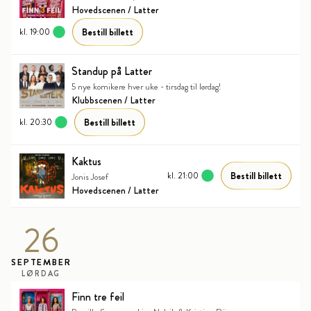
Hovedscenen / Latter
Bestill billett
kl. 19:00
Standup på Latter
5 nye komikere hver uke - tirsdag til lørdag!
Klubbscenen / Latter
Bestill billett
kl. 20:30
Kaktus
Bestill billett
kl. 21:00
Jonis Josef
Hovedscenen / Latter
26
SEPTEMBER
LØRDAG
Finn tre feil