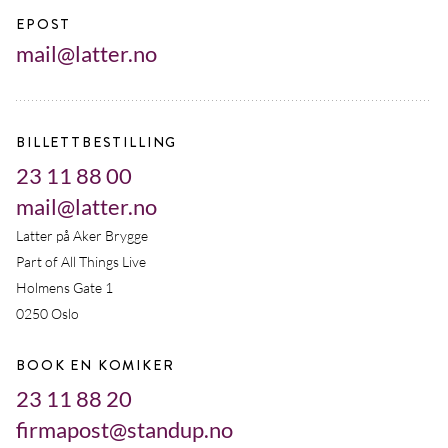
EPOST
mail@latter.no
BILLETTBESTILLING
23 11 88 00
mail@latter.no
Latter på Aker Brygge
Part of All Things Live
Holmens Gate 1
0250 Oslo
BOOK EN KOMIKER
23 11 88 20
firmapost@standup.no