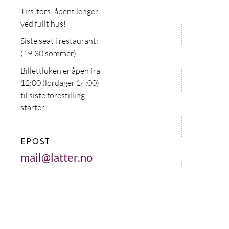
Tirs-tors: åpent lenger
ved fullt hus!
Siste seat i restaurant:
(19:30 sommer)
Billettluken er åpen fra
12:00 (lørdager 14:00)
til siste forestilling
starter.
EPOST
mail@latter.no