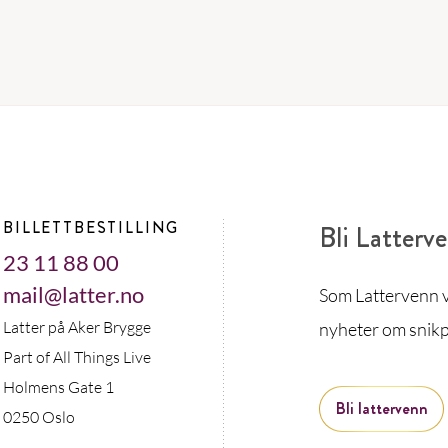
BILLETTBESTILLING
Bli Latterv
23 11 88 00
mail@latter.no
Som Lattervenn vi
Latter på Aker Brygge
nyheter om snikp
Part of All Things Live
Holmens Gate 1
Bli lattervenn
0250 Oslo