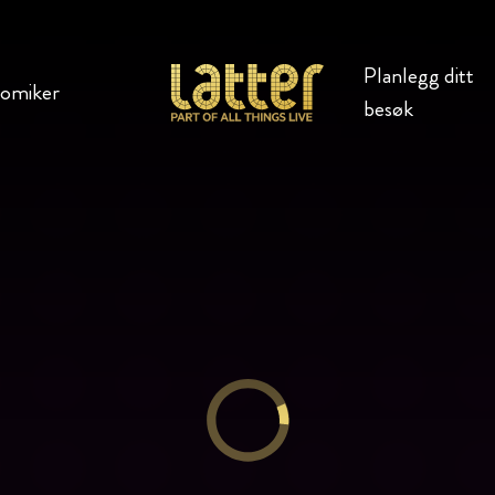
Planlegg ditt
komiker
besøk