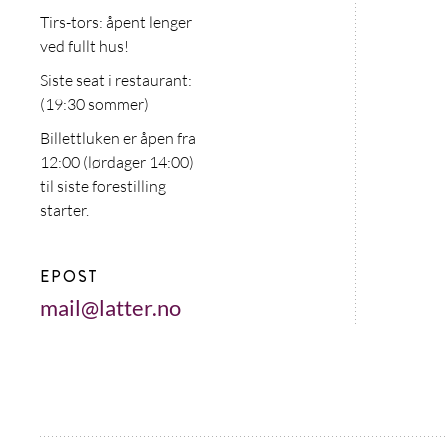
Tirs-tors: åpent lenger
ved fullt hus!
Siste seat i restaurant:
(19:30 sommer)
Billettluken er åpen fra
12:00 (lørdager 14:00)
til siste forestilling
starter.
EPOST
mail@latter.no