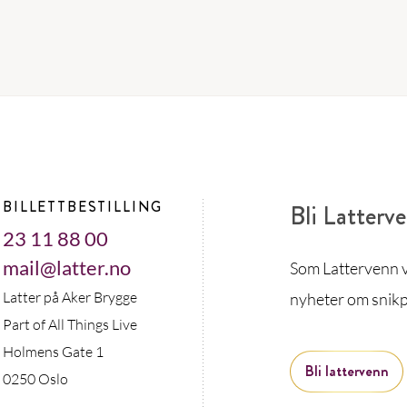
BILLETTBESTILLING
Bli Latterv
23 11 88 00
mail@latter.no
Som Lattervenn vi
Latter på Aker Brygge
nyheter om snikp
Part of All Things Live
Holmens Gate 1
Bli lattervenn
0250 Oslo