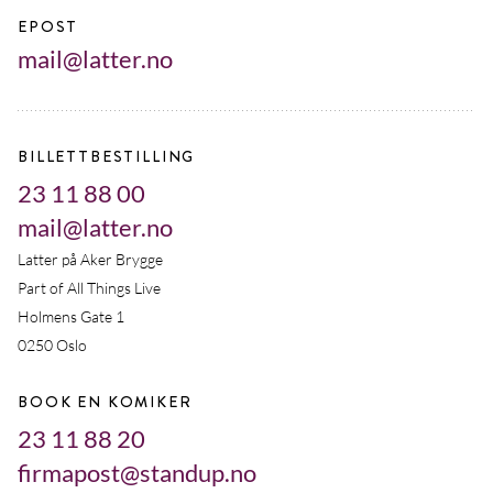
EPOST
mail@latter.no
BILLETTBESTILLING
23 11 88 00
mail@latter.no
Latter på Aker Brygge
Part of All Things Live
Holmens Gate 1
0250 Oslo
BOOK EN KOMIKER
23 11 88 20
firmapost@standup.no