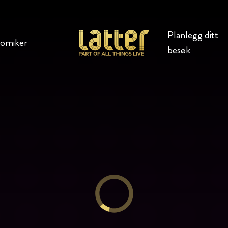
Planlegg ditt
komiker
besøk