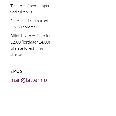
Tirs-tors: åpent lenger
ved fullt hus!
Siste seat i restaurant:
(19:30 sommer)
Billettluken er åpen fra
12:00 (lørdager 14:00)
til siste forestilling
starter.
EPOST
mail@latter.no