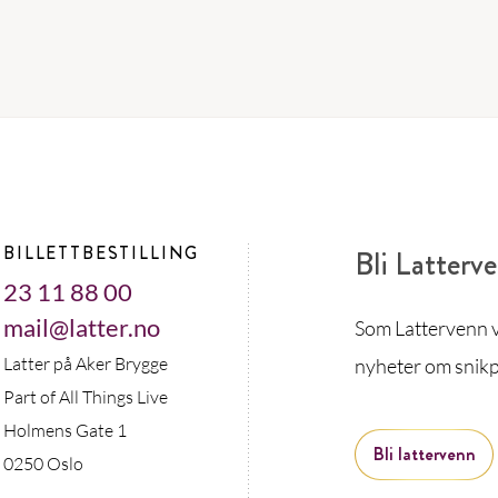
BILLETTBESTILLING
Bli Latterv
23 11 88 00
mail@latter.no
Som Lattervenn vi
Latter på Aker Brygge
nyheter om snikp
Part of All Things Live
Holmens Gate 1
Bli lattervenn
0250 Oslo