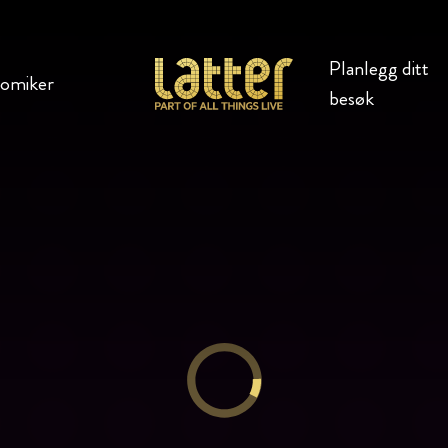
Planlegg ditt
komiker
besøk