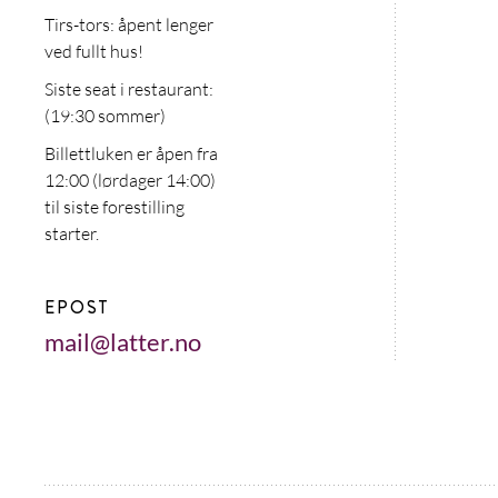
Tirs-tors: åpent lenger
ved fullt hus!
Siste seat i restaurant:
(19:30 sommer)
Billettluken er åpen fra
12:00 (lørdager 14:00)
til siste forestilling
starter.
EPOST
mail@latter.no