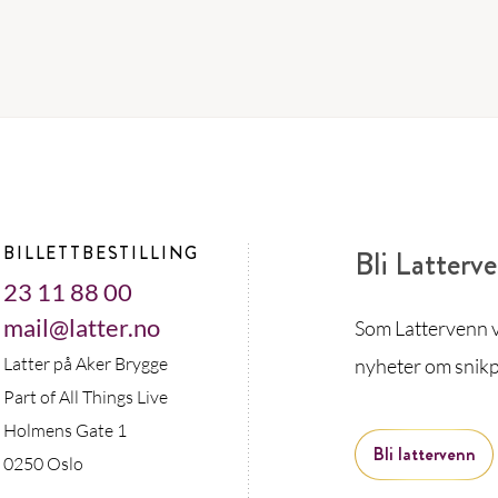
BILLETTBESTILLING
Bli Latterv
23 11 88 00
mail@latter.no
Som Lattervenn vi
Latter på Aker Brygge
nyheter om snikp
Part of All Things Live
Holmens Gate 1
Bli lattervenn
0250 Oslo