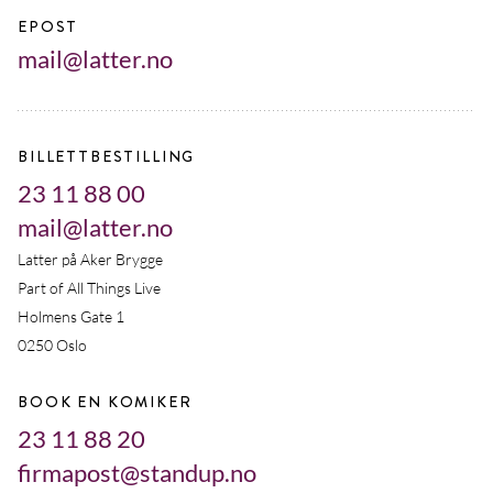
EPOST
mail@latter.no
BILLETTBESTILLING
23 11 88 00
mail@latter.no
Latter på Aker Brygge
Part of All Things Live
Holmens Gate 1
0250 Oslo
BOOK EN KOMIKER
23 11 88 20
firmapost@standup.no