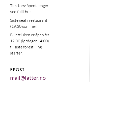
Tirs-tors: åpent lenger
ved fullt hus!
Siste seat i restaurant:
(19:30 sommer)
Billettluken er åpen fra
12:00 (lørdager 14:00)
til siste forestilling
starter.
EPOST
mail@latter.no