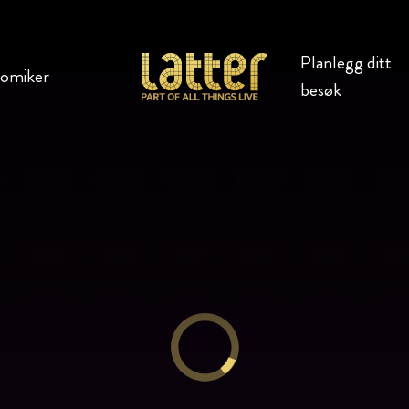
Planlegg ditt
komiker
besøk