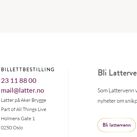
BILLETTBESTILLING
Bli Latterv
23 11 88 00
mail@latter.no
Som Lattervenn vi
Latter på Aker Brygge
nyheter om snikp
Part of All Things Live
Holmens Gate 1
Bli lattervenn
0250 Oslo