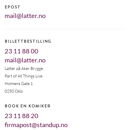
EPOST
mail@latter.no
BILLETTBESTILLING
23 11 88 00
mail@latter.no
Latter på Aker Brygge
Part of All Things Live
Holmens Gate 1
0250 Oslo
BOOK EN KOMIKER
23 11 88 20
firmapost@standup.no