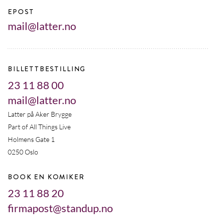
EPOST
mail@latter.no
BILLETTBESTILLING
23 11 88 00
mail@latter.no
Latter på Aker Brygge
Part of All Things Live
Holmens Gate 1
0250 Oslo
BOOK EN KOMIKER
23 11 88 20
firmapost@standup.no