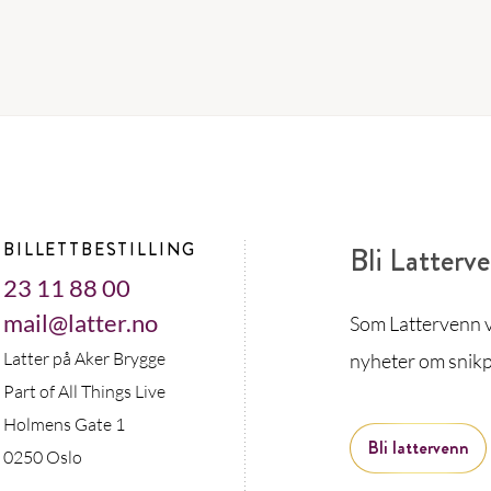
BILLETTBESTILLING
Bli Latterv
23 11 88 00
mail@latter.no
Som Lattervenn vi
Latter på Aker Brygge
nyheter om snikp
Part of All Things Live
Holmens Gate 1
Bli lattervenn
0250 Oslo