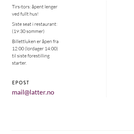
Tirs-tors: åpent lenger
ved fullt hus!
Siste seat i restaurant:
(19:30 sommer)
Billettluken er åpen fra
12:00 (lørdager 14:00)
til siste forestilling
starter.
EPOST
mail@latter.no