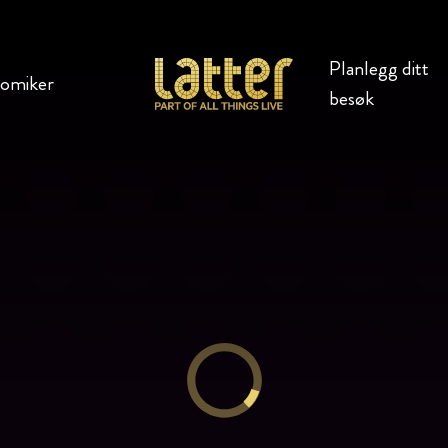
Planlegg ditt
komiker
besøk