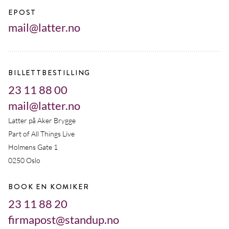
EPOST
mail@latter.no
BILLETTBESTILLING
23 11 88 00
mail@latter.no
Latter på Aker Brygge
Part of All Things Live
Holmens Gate 1
0250 Oslo
BOOK EN KOMIKER
23 11 88 20
firmapost@standup.no