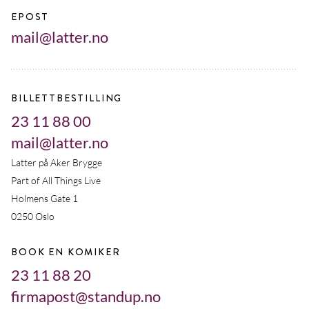
EPOST
mail@latter.no
BILLETTBESTILLING
23 11 88 00
mail@latter.no
Latter på Aker Brygge
Part of All Things Live
Holmens Gate 1
0250 Oslo
BOOK EN KOMIKER
23 11 88 20
firmapost@standup.no