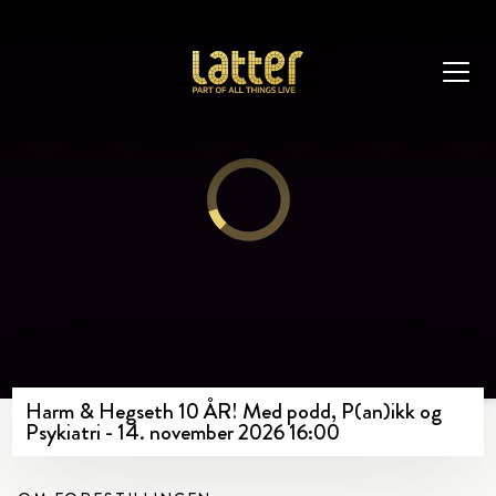
Harm & Hegseth 10 ÅR! Med podd, P(an)ikk og
Psykiatri - 14. november 2026 16:00