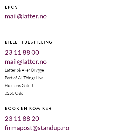
EPOST
mail@latter.no
BILLETTBESTILLING
23 11 88 00
mail@latter.no
Latter på Aker Brygge
Part of All Things Live
Holmens Gate 1
0250 Oslo
BOOK EN KOMIKER
23 11 88 20
firmapost@standup.no