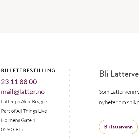
BILLETTBESTILLING
Bli Latterv
23 11 88 00
mail@latter.no
Som Lattervenn vi
Latter på Aker Brygge
nyheter om snikp
Part of All Things Live
Holmens Gate 1
Bli lattervenn
0250 Oslo