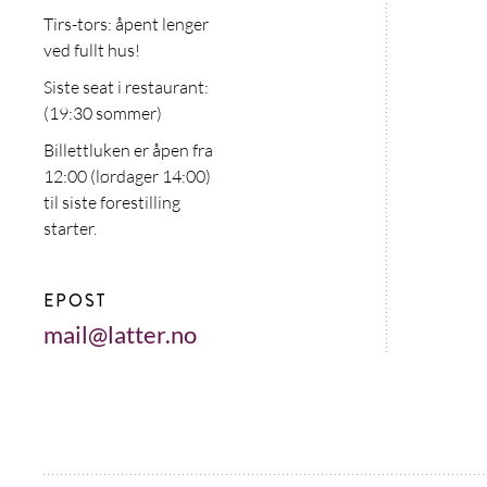
Tirs-tors: åpent lenger
ved fullt hus!
Siste seat i restaurant:
(19:30 sommer)
Billettluken er åpen fra
12:00 (lørdager 14:00)
til siste forestilling
starter.
EPOST
mail@latter.no