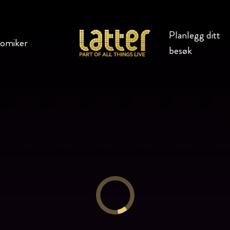
Planlegg ditt
komiker
besøk